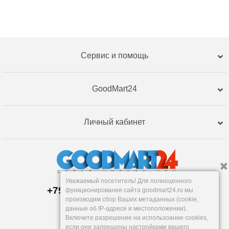
Сервис и помощь
GoodMart24
Личный кабинет
Уважаемый посетитель! Для полноценного
+79120359762, +79120359761
функционирования сайта goodmart24.ru мы
Пункт выдачи:
производим сбор Ваших метаданных (cookie,
Уфа
,
Трамвайная, 2
данные об IP-адресе и местоположении).
Пн-Пт: 9-18:30, Сб: 10-16, Вс: вых.
Включите разрешение на использоание cookies,
info@goodmart24.ru
если они запрещены настройками вашего