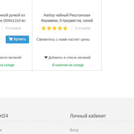
нной ручкой из
Набор чайный Риштанская
 (500х12х3 мм.)
Керамика, 9 предметов, синий
0 отзывов
0 отзывов
Купить
Свяжитесь с нами насчет цены
писок желаний
Добавить в список желаний
на складе
В наличии на складе
rt24
Личный кабинет
и
Вход