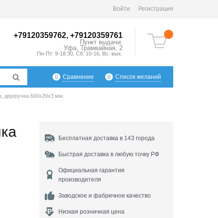
Войти
Регистрация
+79120359762, +79120359761
Пункт выдачи:
Уфа
,
Трамвайная, 2
Пн-Пт: 9-18:30, Сб: 10-16, Вс: вых.
Сравнение
Список желаний
0
0
, дер/ручка 600х20х3 мм.
чка
Бесплатная доставка в 143 города
Быстрая доставка в любую точку РФ
Официальная гарантия
производителя
Заводское и фабричное качество
Низкая розничная цена