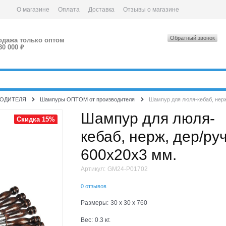
О магазине
Оплата
Доставка
Отзывы о магазине
Обратный звонок
одажа только оптом
30 000 ₽
ЗВОДИТЕЛЯ
Шампуры ОПТОМ от производителя
Шампур для люля-кебаб, нерж
Шампур для люля-
Скидка 15%
кебаб, нерж, дер/ру
600х20х3 мм.
Артикул:
GM24-P01702
0 отзывов
Размеры:
30 x 30 x 760
Вес:
0.3
кг.