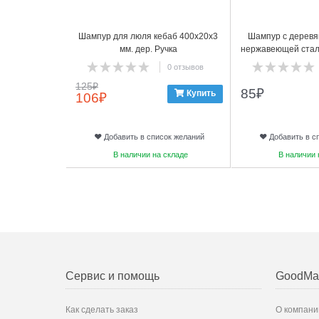
Шампур для люля кебаб 400х20х3
Шампур с деревя
мм. дер. Ручка
нержавеющей стали
0 отзывов
125
₽
85
₽
Купить
106
₽
Добавить в список желаний
Добавить в с
В наличии на складе
В наличии 
Сервис и помощь
GoodMa
Как сделать заказ
О компани