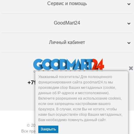
Сервис и помощь
GoodMart24
Личный кабинет
Уважаемый посетитель! Для полноценного
+79120359762, +79120359761
функционирования сайта goodmart24.ru мы
Пункт выдачи:
производим сбор Ваших метаданных (cookie,
Уфа
,
Трамвайная, 2
данные об IP-адресе и местоположении).
Пн-Пт: 9-18:30, Сб: 10-16, Вс: вых.
Включите разрешение на использоание cookies,
info@goodmart24.ru
если они запрещены настройками вашего
браузера. В случае, если Вы не хотите, чтобы
нами был осуществлён сбор Ваших метаданных,
Вам необходимо покинуть данный сайт.
© 2026, GoodMart24.ru — Склад низких цен.
Закрыть
Все права защищены. Разработка —
VOID MEDIA