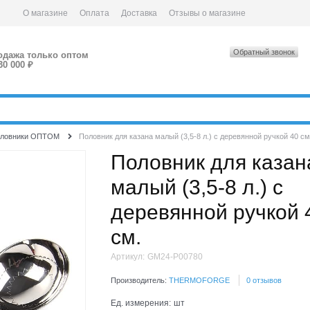
О магазине
Оплата
Доставка
Отзывы о магазине
Обратный звонок
одажа только оптом
30 000 ₽
ловники ОПТОМ
Половник для казана малый (3,5-8 л.) с деревянной ручкой 40 см
Половник для казан
малый (3,5-8 л.) с
деревянной ручкой 
см.
Артикул:
GM24-P00780
Производитель:
THERMOFORGE
0 отзывов
Ед. измерения:
шт