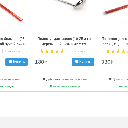
на большая (25-
Половник для казана (10-25 л.) с
Половник для к
ной ручкой 64 см
деревянной ручкой 46.5 см
225 л.) с дерев
нная
0 отзывов
0 отзывов
180
₽
330
₽
Купить
Купить
писок желаний
Добавить в список желаний
Добавить 
на складе
В наличии на складе
В налич