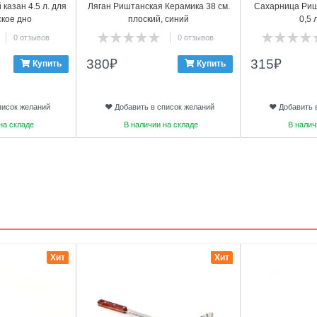
 казан 4.5 л. для
Ляган Риштанская Керамика 38 см.
Сахарница Риш
ское дно
плоский, синий
0,5 
0 отзывов
0 отзывов
380
₽
315
₽
Купить
Купить
писок желаний
Добавить в список желаний
Добавить 
на складе
В наличии на складе
В налич
3
4
Хит
Хит