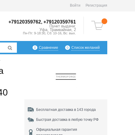
Войти
Регистрация
+79120359762, +79120359761
Пункт выдачи:
Уфа
,
Трамвайная, 2
Пн-Пт: 9-18:30, Сб: 10-16, Вс: вых.
Сравнение
Список желаний
0
0
.
а
40
Бесплатная доставка в 143 города
Быстрая доставка в любую точку РФ
Официальная гарантия