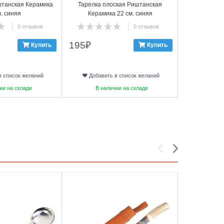
танская Керамика
Тарелка плоская Риштанская
Тарелка п
л. синяя
Керамика 22 см. синяя
Керами
0 отзывов
0 отзывов
195
₽
245
₽
Купить
Купить
в список желаний
Добавить в список желаний
Добави
ии на складе
В наличии на складе
В на
5
6