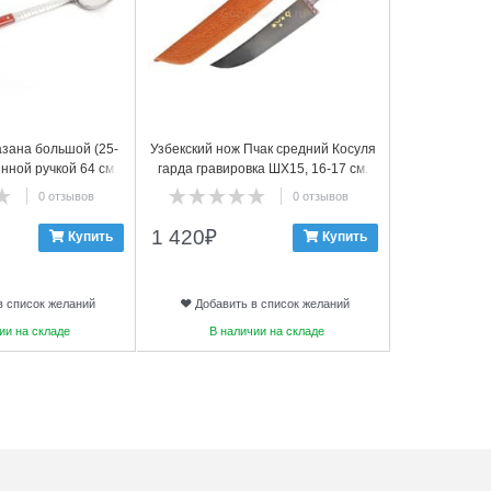
азана большой (25-
Узбекский нож Пчак средний Косуля
Лопа
янной ручкой 64 см.
гарда гравировка ШХ15, 16-17 см.
перфори
арт.2
дере
0 отзывов
0 отзывов
1 420
₽
180
₽
Купить
Купить
в список желаний
Добавить в список желаний
Добави
ии на складе
В наличии на складе
В на